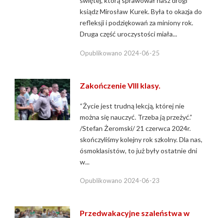
świętej, którą sprawował nasz drogi
ksiądz Mirosław Kurek. Była to okazja do
refleksji i podziękowań za miniony rok.
Druga część uroczystości miała...
Opublikowano
2024-06-25
Zakończenie VIII klasy.
“Życie jest trudną lekcją, której nie
można się nauczyć. Trzeba ją przeżyć.”
/Stefan Żeromski/ 21 czerwca 2024r.
skończyliśmy kolejny rok szkolny. Dla nas,
ósmoklasistów, to już były ostatnie dni
w...
Opublikowano
2024-06-23
Przedwakacyjne szaleństwa w