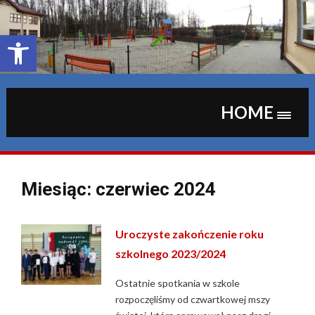
Skip
to
content
Otwórz pasek narzędzi
HOME
Miesiąc:
czerwiec 2024
Uroczyste zakończenie roku
szkolnego 2023/2024
Ostatnie spotkania w szkole
rozpoczęliśmy od czwartkowej mszy