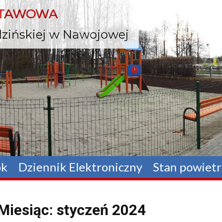
Skip
STAWOWA
to
content
odzińskiej w Nawojowej
ok
Dziennik Elektroniczny
Stan powietr
Miesiąc:
styczeń 2024