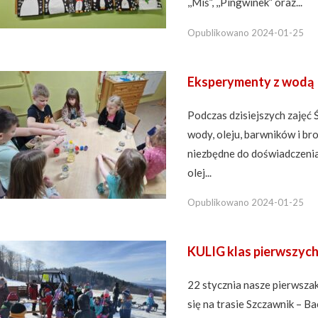
,,Miś”, ,,Pingwinek” oraz...
Opublikowano
2024-01-25
Eksperymenty z wodą
Podczas dzisiejszych zajęć 
wody, oleju, barwników i br
niezbędne do doświadczenia.
olej...
Opublikowano
2024-01-25
KULIG klas pierwszyc
22 stycznia nasze pierwszaki
się na trasie Szczawnik – B