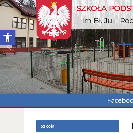
SZKOŁA POD
im Bł. Julii R
Otwórz pasek narzędzi
Facebo
Szkoła