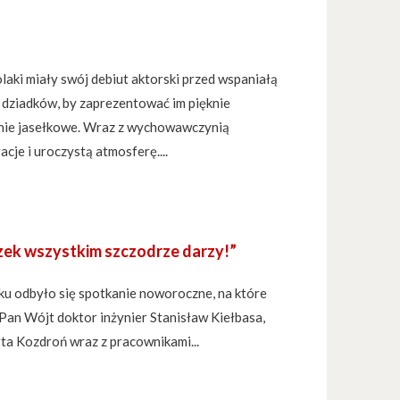
laki miały swój debiut aktorski przed wspaniałą
 dziadków, by zaprezentować im pięknie
ie jasełkowe. Wraz z wychowawczynią
cje i uroczystą atmosferę....
ek wszystkim szczodrze darzy!”
ku odbyło się spotkanie noworoczne, na które
 Pan Wójt doktor inżynier Stanisław Kiełbasa,
a Kozdroń wraz z pracownikami...