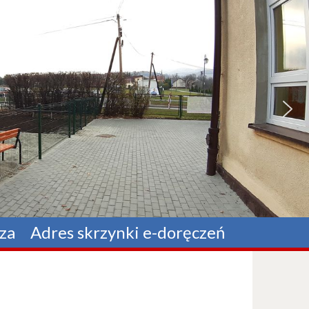
za
Adres skrzynki e-doręczeń