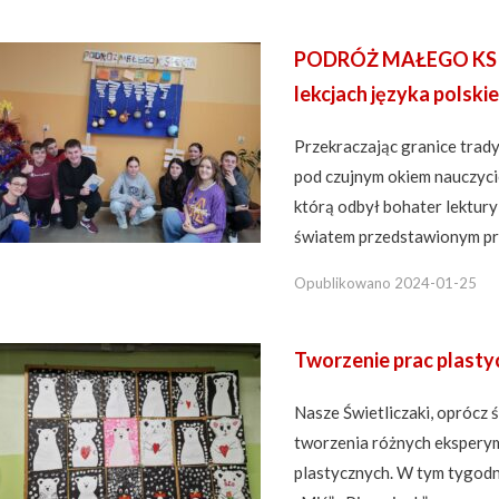
PODRÓŻ MAŁEGO KSIĘC
lekcjach języka polski
Przekraczając granice trady
pod czujnym okiem nauczyci
którą odbył bohater lektury
światem przedstawionym prz
Opublikowano
2024-01-25
Tworzenie prac plast
Nasze Świetliczaki, oprócz
tworzenia różnych eksperym
plastycznych. W tym tygodn