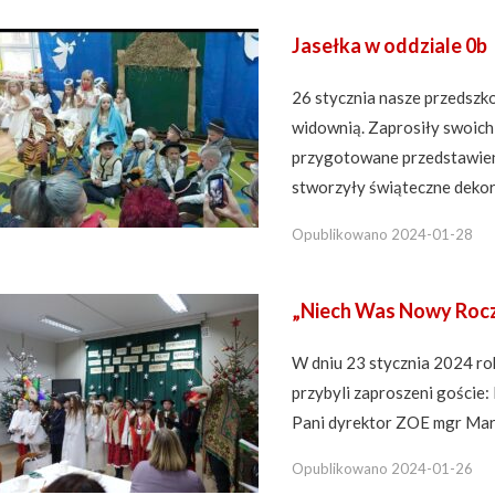
Jasełka w oddziale 0b
26 stycznia nasze przedszko
widownią. Zaprosiły swoich
przygotowane przedstawien
stworzyły świąteczne dekora
Opublikowano
2024-01-28
„Niech Was Nowy Rocz
W dniu 23 stycznia 2024 ro
przybyli zaproszeni goście:
Pani dyrektor ZOE mgr Mart
Opublikowano
2024-01-26