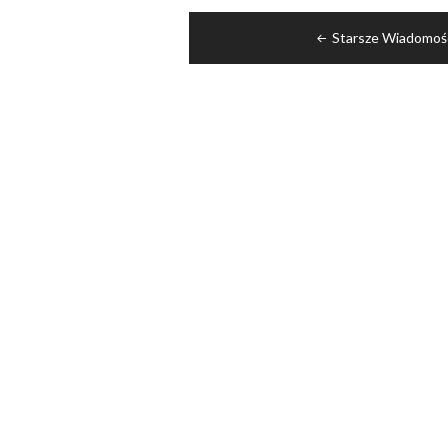
Nawigacja
Starsze Wiadomoś
po
wpisach