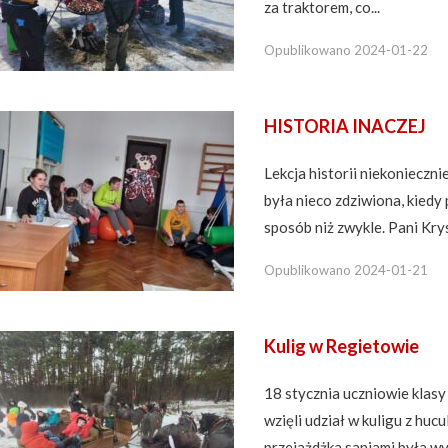
za traktorem, co...
Opublikowano
2024-01-22
HISTORIA INACZEJ
Lekcja historii niekonieczni
była nieco zdziwiona, kiedy
sposób niż zwykle. Pani Krys
Opublikowano
2024-01-21
Kulig w Regietowie
18 stycznia uczniowie klasy 
wzięli udział w kuligu z hu
przejażdżka saniami była 