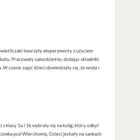
Świetliczaki tworzyły eksperymenty z użyciem
okatu. Pracowały samodzielnie, dodając składniki
 W czasie zajęć dzieci dowiedziały się, że woda i
h
 z klasy 1a i 1b wybrały się na kulig, który odbył
acówka pod Wierchomlą. Dzieci jechały na sankach