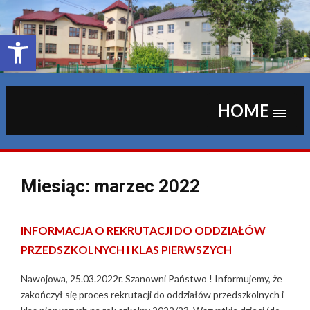
Skip
to
content
Otwórz pasek narzędzi
HOME
Miesiąc:
marzec 2022
INFORMACJA O REKRUTACJI DO ODDZIAŁÓW
PRZEDSZKOLNYCH I KLAS PIERWSZYCH
Nawojowa, 25.03.2022r. Szanowni Państwo ! Informujemy, że
zakończył się proces rekrutacji do oddziałów przedszkolnych i