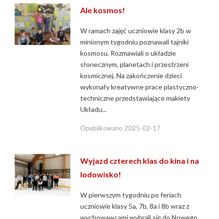
Ale kosmos!
W ramach zajęć uczniowie klasy 2b w
minionym tygodniu poznawali tajniki
kosmosu. Rozmawiali o układzie
słonecznym, planetach i przestrzeni
kosmicznej. Na zakończenie dzieci
wykonały kreatywne prace plastyczno-
techniczne przedstawiające makiety
Układu...
Opublikowano
2025-02-17
Wyjazd czterech klas do kina i na
lodowisko!
W pierwszym tygodniu po feriach
uczniowie klasy 5a, 7b, 8a i 8b wraz z
wychowawcami wybrali się do Nowego