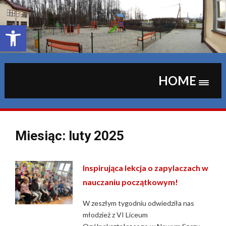
Skip
to
content
Otwórz pasek narzędzi
HOME
Miesiąc:
luty 2025
Inspirująca lekcja o zapylaczach w
nauczaniu początkowym!
W zeszłym tygodniu odwiedziła nas
młodzież z VI Liceum