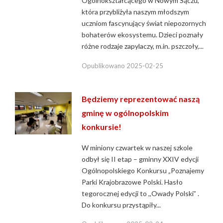
Ogólnokształcącego w Nowym Sączu,
która przybliżyła naszym młodszym
uczniom fascynujący świat niepozornych
bohaterów ekosystemu. Dzieci poznały
różne rodzaje zapylaczy, m.in. pszczoły,...
Opublikowano
2025-02-25
Będziemy reprezentować naszą
gminę w ogólnopolskim
konkursie!
W miniony czwartek w naszej szkole
odbył się II etap – gminny XXIV edycji
Ogólnopolskiego Konkursu „Poznajemy
Parki Krajobrazowe Polski. Hasło
tegorocznej edycji to ,,Owady Polski” .
Do konkursu przystąpiły...