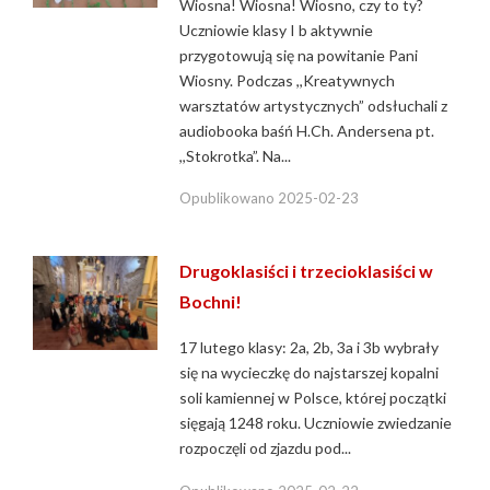
Wiosna! Wiosna! Wiosno, czy to ty?
Uczniowie klasy I b aktywnie
przygotowują się na powitanie Pani
Wiosny. Podczas ,,Kreatywnych
warsztatów artystycznych” odsłuchali z
audiobooka baśń H.Ch. Andersena pt.
,,Stokrotka”. Na...
Opublikowano
2025-02-23
Drugoklasiści i trzecioklasiści w
Bochni!
17 lutego klasy: 2a, 2b, 3a i 3b wybrały
się na wycieczkę do najstarszej kopalni
soli kamiennej w Polsce, której początki
sięgają 1248 roku. Uczniowie zwiedzanie
rozpoczęli od zjazdu pod...