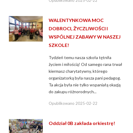
Opublikowano
2025-02-22
WALENTYNKOWA MOC
DOBROCI, ŻYCZLIWOŚCI I
WSPÓLNEJ ZABAWY W NASZEJ
SZKOLE!
Tydzień temu nasza szkoła tętniła
życiem i miłością! Od samego rana trwał
kiermasz charytatywny, którego
organizatorką była nasza pani pedagog.
Ta akcja była nie tylko wspaniałą okazją
do zakupu różnorodnych...
Opublikowano
2025-02-22
Oddział 0B zakłada orkiestrę!