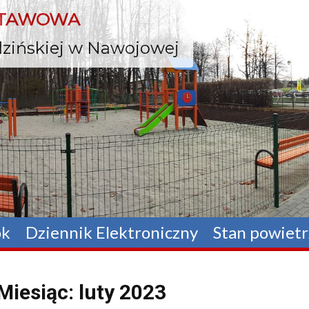
Skip
STAWOWA
to
content
odzińskiej w Nawojowej
ok
Dziennik Elektroniczny
Stan powietr
Miesiąc:
luty 2023