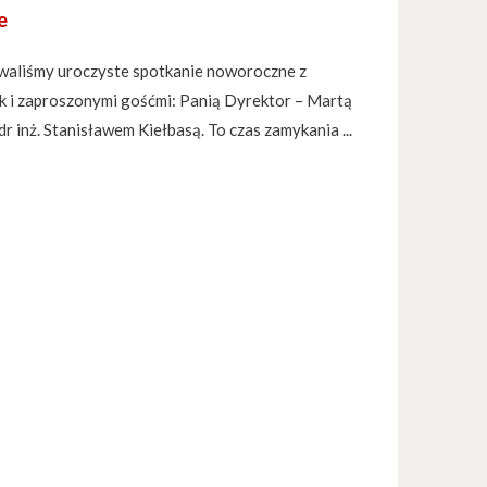
e
waliśmy uroczyste spotkanie noworoczne z
ak i zaproszonymi gośćmi: Panią Dyrektor – Martą
 inż. Stanisławem Kiełbasą. To czas zamykania ...