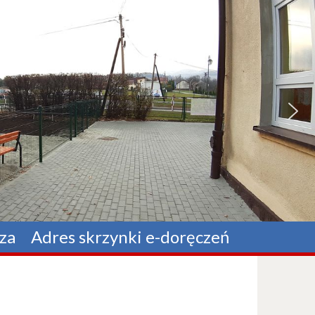
za
Adres skrzynki e-doręczeń