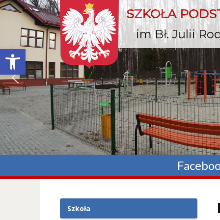
SZKOŁA POD
im Bł. Julii R
Otwórz pasek narzędzi
Facebo
Szkoła