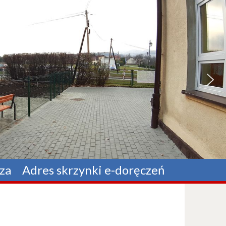
za
Adres skrzynki e-doręczeń