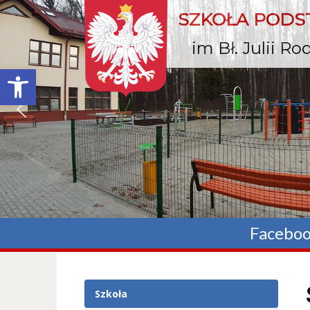
SZKOŁA POD
im Bł. Julii R
Otwórz pasek narzędzi
Facebo
Szkoła