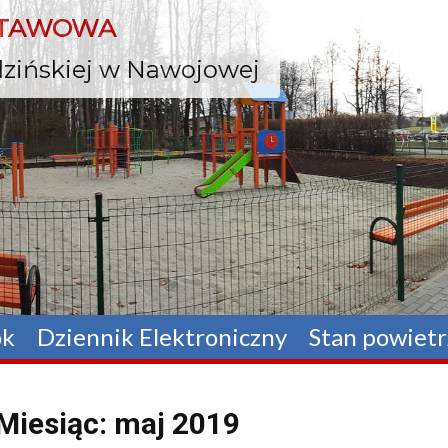
Skip
STAWOWA
to
content
odzińskiej w Nawojowej
ok
Dziennik Elektroniczny
Stan powietr
Miesiąc:
maj 2019