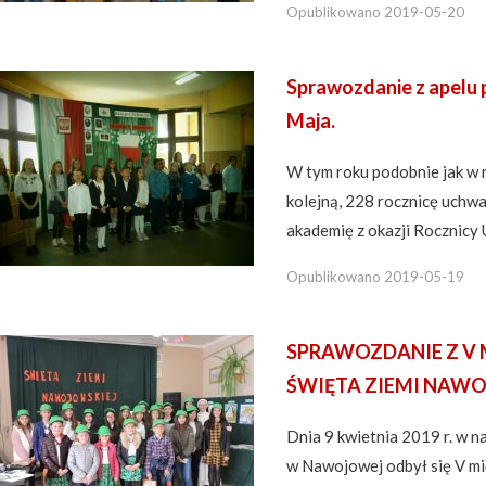
Opublikowano
2019-05-20
Sprawozdanie z apelu 
Maja.
W tym roku podobnie jak w 
kolejną, 228 rocznicę uchwa
akademię z okazji Rocznicy 
Opublikowano
2019-05-19
SPRAWOZDANIE Z V
ŚWIĘTA ZIEMI NAWOJ
Dnia 9 kwietnia 2019 r. w na
w Nawojowej odbył się V mi