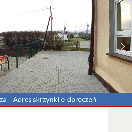
za
Adres skrzynki e-doręczeń