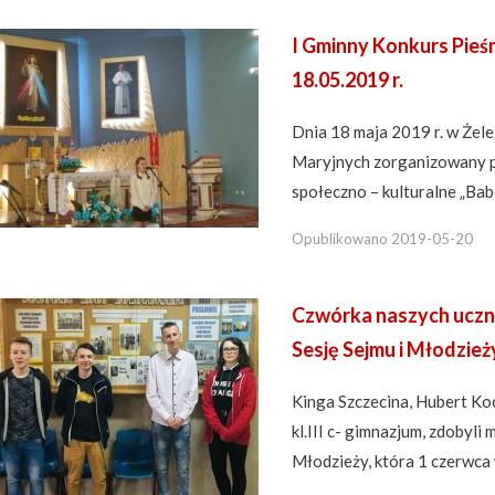
I Gminny Konkurs Pieś
18.05.2019 r.
Dnia 18 maja 2019 r. w Żele
Maryjnych zorganizowany p
społeczno – kulturalne „Bab
Opublikowano
2019-05-20
Czwórka naszych uczn
Sesję Sejmu i Młodzież
Kinga Szczecina, Hubert Ko
kl.III c- gimnazjum, zdobyli
Młodzieży, która 1 czerwca