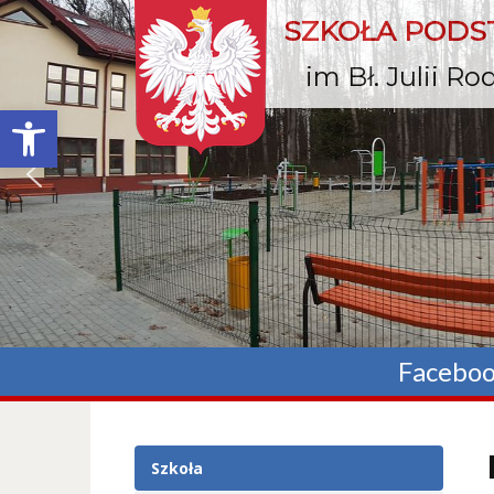
SZKOŁA POD
im Bł. Julii R
Otwórz pasek narzędzi
Facebo
Szkoła