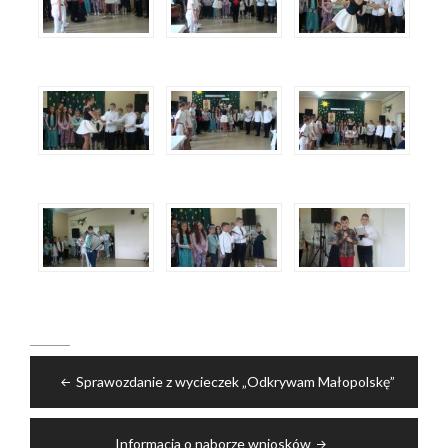
Nawigacja
Sprawozdanie z wycieczek „Odkrywam Małopolskę”
wpisu
Informacja o naborze wniosków