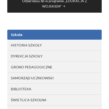
Udział klasy 6b w programie ,,EDUKACJA Z
WOJSKIEM”
Szkoła
HISTORIA SZKOŁY
DYREKCJA SZKOŁY
GRONO PEDAGOGICZNE
SAMORZĄD UCZNIOWSKI
BIBLIOTEKA
ŚWIETLICA SZKOLNA