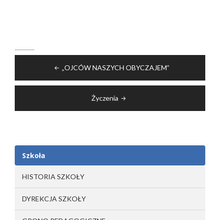
Nawigacja
„OJCÓW NASZYCH OBYCZAJEM”
wpisu
Życzenia
Szkoła
HISTORIA SZKOŁY
DYREKCJA SZKOŁY