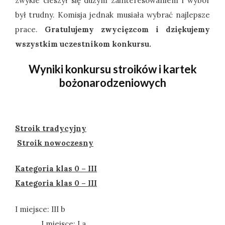
zwykle cieszył się dużym zainteresowaniem i wybór
był trudny. Komisja jednak musiała wybrać najlepsze
prace.
Gratulujemy zwycięzcom i dziękujemy
wszystkim uczestnikom konkursu.
Wyniki konkursu stroików
i kartek
bożonarodzeniowych
Stroik tradycyjny
Stroik nowoczesny
Kategoria klas 0 – III
Kategoria klas 0 – III
I miejsce: III b
I miejsce: I a