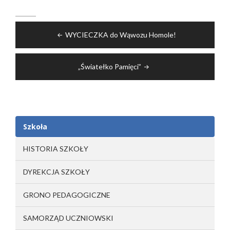
Nawigacja
WYCIECZKA do Wąwozu Homole!
wpisu
„Światełko Pamięci”
Szkoła
HISTORIA SZKOŁY
DYREKCJA SZKOŁY
GRONO PEDAGOGICZNE
SAMORZĄD UCZNIOWSKI