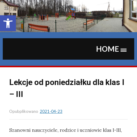
Skip
to
content
Otwórz pasek narzędzi
HOME
Lekcje od poniedziałku dla klas I
– III
Opubplikowano
2021-04-23
Szanowni nauczyciele, rodzice i uczniowie klas I-III,