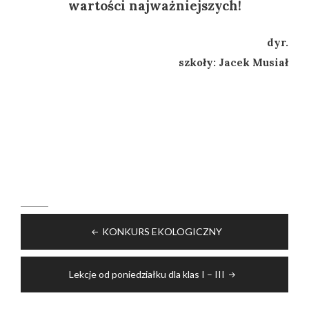
wartości najważniejszych!
dyr.
szkoły: Jacek Musiał
Nawigacja
KONKURS EKOLOGICZNY
wpisu
Lekcje od poniedziałku dla klas I – III