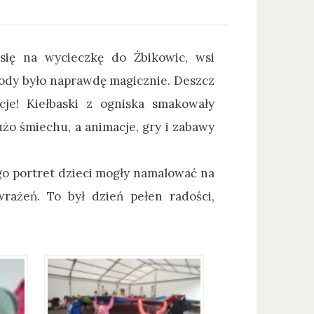
ię na wycieczkę do Żbikowic, wsi
gody było naprawdę magicznie. Deszcz
cje! Kiełbaski z ogniska smakowały
żo śmiechu, a animacje, gry i zabawy
go portret dzieci mogły namalować na
wrażeń. To był dzień pełen radości,