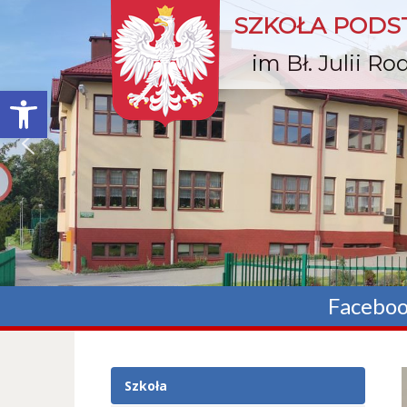
SZKOŁA POD
im Bł. Julii R
Otwórz pasek narzędzi
Facebo
Szkoła