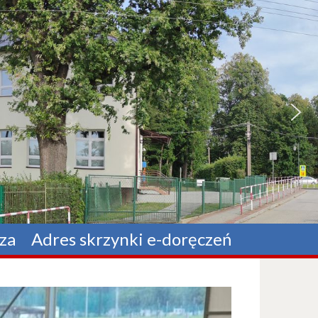
za
Adres skrzynki e-doręczeń