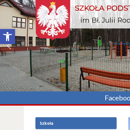
SZKOŁA POD
im Bł. Julii R
Otwórz pasek narzędzi
Facebo
Szkoła