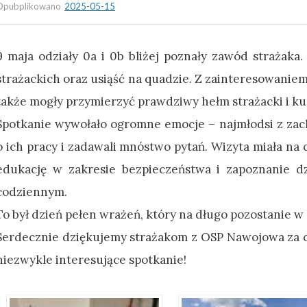
Opubplikowano
2025-05-15
9 maja odziały 0a i 0b bliżej poznały zawód strażaka
strażackich oraz usiąść na quadzie. Z zainteresowanie
także mogły przymierzyć prawdziwy hełm strażacki i kur
Spotkanie wywołało ogromne emocje – najmłodsi z zac
o ich pracy i zadawali mnóstwo pytań. Wizyta miała na 
edukację w zakresie bezpieczeństwa i zapoznanie dz
codziennym.
To był dzień pełen wrażeń, który na długo pozostanie w
Serdecznie dziękujemy strażakom z OSP Nawojowa za ci
niezwykle interesujące spotkanie!