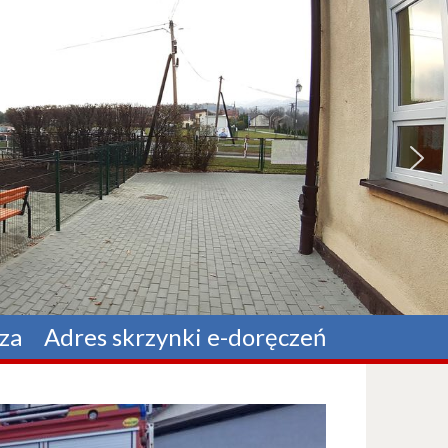
za
Adres skrzynki e-doręczeń