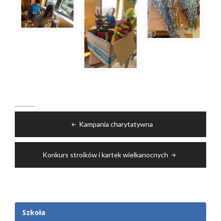
Nawigacja
Kampania charytatywna
wpisu
Konkurs stroików i kartek wielkanocnych
Szkoła