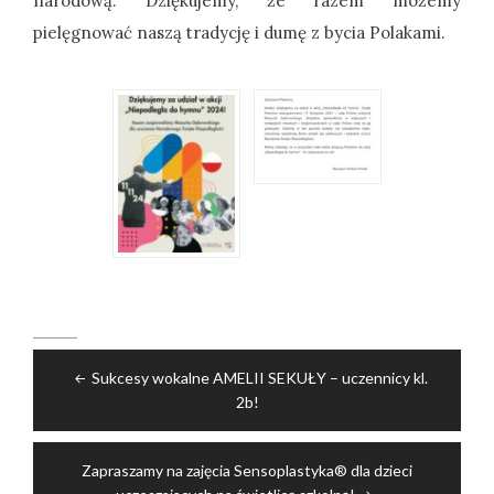
narodową. Dziękujemy, że razem możemy
pielęgnować naszą tradycję i dumę z bycia Polakami.
Nawigacja
Sukcesy wokalne AMELII SEKUŁY – uczennicy kl.
wpisu
2b!
Zapraszamy na zajęcia Sensoplastyka® dla dzieci