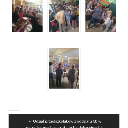
Nawigacja
Udział przedszkolaków z oddziału 0b w
wpisu
patriotycznych warsztatach edukacyjnych!