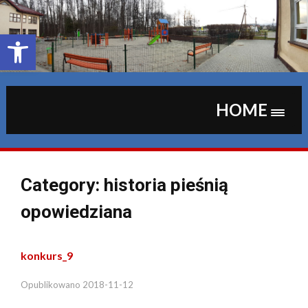
Skip
to
content
Otwórz pasek narzędzi
HOME
Category:
historia pieśnią
opowiedziana
konkurs_9
Opublikowano
2018-11-12