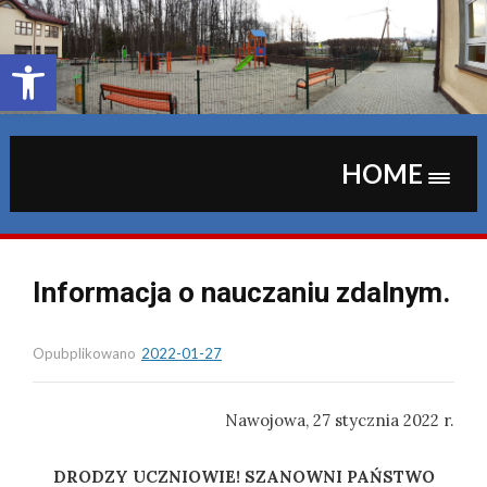
Skip
to
content
Otwórz pasek narzędzi
HOME
Informacja o nauczaniu zdalnym.
Opubplikowano
2022-01-27
Nawojowa, 27 stycznia 2022 r.
DRODZY UCZNIOWIE! SZANOWNI PAŃSTWO