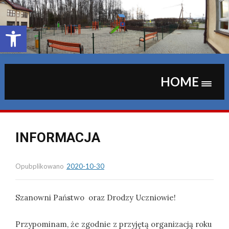
Skip
to
content
Otwórz pasek narzędzi
HOME
INFORMACJA
Opubplikowano
2020-10-30
Szanowni Państwo oraz Drodzy Uczniowie!
Przypominam, że zgodnie z przyjętą organizacją roku